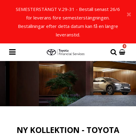
SEMESTERSTÄNGT V.29-31 - Beställ senast 26/6
för leverans före semesterstängningen.
Beställningar efter detta datum kan få en längre
leveranstid.
0
NY KOLLEKTION - TOYOTA